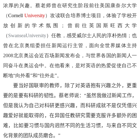
浓厚的兴趣。蔡老师曾在研究生阶段前往美国康奈尔大学
（
Cornell
University
）攻读联合培养博士项目，体验了学校开
放创新的学术氛围；曾前往英国斯旺西大学
（
SwanseaUniversity
）任教，感受威尔士人民的淳朴热情；也
曾在北京奥组委担任新闻运行主管，面向全世界媒体主持
2008
北京奥运会近百场新闻发布会，与世界各国的新闻人一
同奋斗在奥运会中。在他看来，是对英语的热爱促使自己不
断地“向外看”和“往外走”。
要当好国联审的教师，除了对英语抱有兴趣之外，更重
要的是要有科研的韧性。
蔡老师说：“虽然我做过新闻工作，
但是我认为自己对科研更感兴趣，而科研成就不是仅凭借兴
趣爱好就能取得的，在异国任教研究需要克服许多额外的困
难，比如要习惯与国内迥然不同的生活习惯，与来自不同文
化背景的团队成员磨合。”