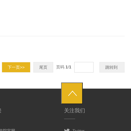
页码
1
/
1
下一页>>
尾页
跳转到
接
关注我们
商学院官网
Twitter